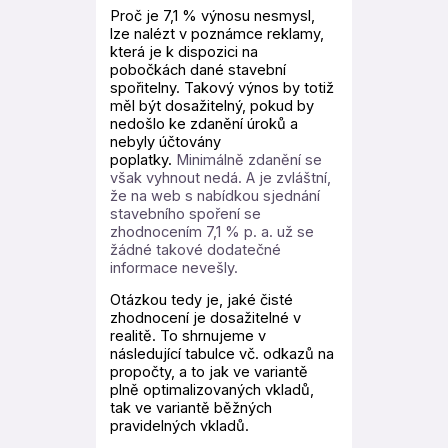
Proč je 7,1 % výnosu nesmysl,
lze nalézt v poznámce reklamy,
která je k dispozici na
pobočkách dané stavební
spořitelny. Takový výnos by totiž
měl být dosažitelný, pokud by
nedošlo ke zdanění úroků a
nebyly účtovány
poplatky.
Minimálně zdanění se
však vyhnout nedá.
A je zvláštní,
že na web s nabídkou sjednání
stavebního spoření se
zhodnocením 7,1 % p. a. už se
žádné takové dodatečné
informace nevešly.
Otázkou tedy je, jaké čisté
zhodnocení je dosažitelné v
realitě. To shrnujeme v
následující tabulce vč. odkazů na
propočty, a to jak ve variantě
plně optimalizovaných vkladů,
tak ve variantě běžných
pravidelných vkladů.