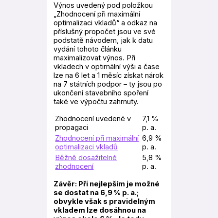
Výnos uvedený pod položkou
„Zhodnocení při maximální
optimalizaci vkladů“ a odkaz na
příslušný propočet jsou ve své
podstatě návodem, jak k datu
vydání tohoto článku
maximalizovat výnos. Při
vkladech v optimální výši a čase
lze na 6 let a 1 měsíc získat nárok
na 7 státních podpor – ty jsou po
ukončení stavebního spoření
také ve výpočtu zahrnuty.
Zhodnocení uvedené v
7,1 %
propagaci
p. a.
Zhodnocení při maximální
6,9 %
optimalizaci vkladů
p. a.
Běžně dosažitelné
5,8 %
zhodnocení
p. a.
Závěr: Při nejlepším je možné
se dostat na 6,9 % p. a.;
obvykle však s pravidelným
vkladem lze dosáhnou na