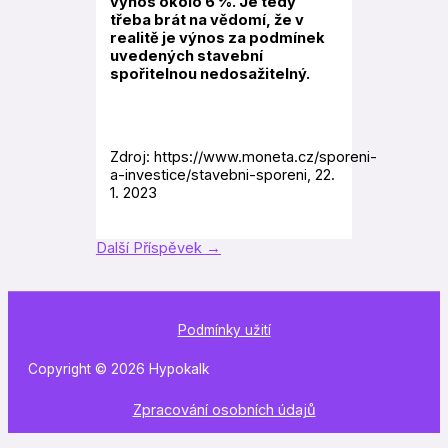
výnos okolo 6 %. Je tedy
třeba brát na vědomí, že v
realitě je výnos za podmínek
uvedených stavební
spořitelnou nedosažitelný.
Zdroj: https://www.moneta.cz/sporeni-
a-investice/stavebni-sporeni, 22.
1. 2023
Další Příspěvek
→
Podmínky užití
Copyright © 2026 Hypokalk
Zpracování osobních údajů