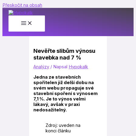
Přeskočit na obsah
Nevěřte slibům výnosu
stavebka nad 7 %
Analýzy
/ Napsal
Hypokalk
Jedna ze stavebních
spořitelen již delší dobu na
svém webu propaguje své
stavební spoření s výnosem
7,1 %. Je to výnos velmi
lákavý, avšak v praxi
nedosažitelný.
Zdroj: uveden na
konci článku